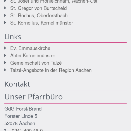
St. Josef und Fronleichnam, Aachen-Ost
St. Gregor von Burtscheid
St. Rochus, Oberforstbach
St. Kornelius, Kornelimünster
Links
Ev. Emmauskirche
Abtei Kornelimünster
Gemeinschaft von Taizé
Taizé-Angebote in der Region Aachen
Kontakt
Unser Pfarrbüro
GdG Forst/Brand
Forster Linde 5
52078
Aachen
0241 400 46-0