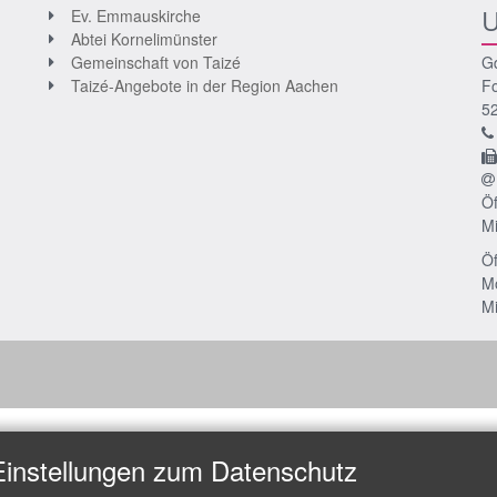
U
Ev. Emmauskirche
Abtei Kornelimünster
Gemeinschaft von Taizé
G
Taizé-Angebote in der Region Aachen
Fo
5
Öf
Mi
Öf
Mo
Mi
Einstellungen zum Datenschutz